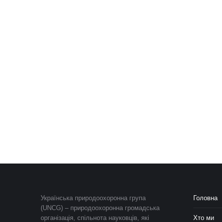
Українська природоохоронна група
Головна
(UNCG) – природоохоронна громадська
організація, спільнота науковців, які
Хто ми