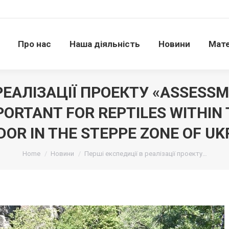
Про нас
Наша діяльність
Новини
Матері
Про нас
Наша діяльність
Новини
Мате
РЕАЛІЗАЦІЇ ПРОЕКТУ «ASSESS
PORTANT FOR REPTILES WITHIN
DOR IN THE STEPPE ZONE OF UK
Ви тут:
Home
Новини
Перші експедиції в реалізації проекту…