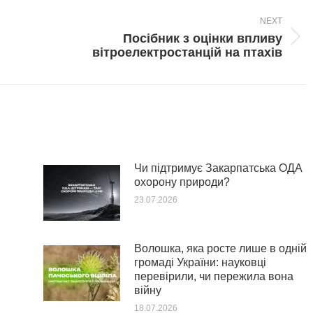
NEXT
Посібник з оцінки впливу
Next
вітроелектростанцій на птахів
post:
Чи підтримує Закарпатська ОДА
охорону природи?
23.07.2026
Волошка, яка росте лише в одній
громаді України: науковці
перевірили, чи пережила вона
війну
18.07.2026