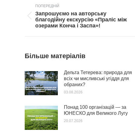
ПОПЕРЕДНІЙ
navigation
Запрошуємо на авторську
Попередній
благодійну екскурсію «Праліс між
пост:
озерами Конча і Заспа»!
Більше матеріалів
Дельта Тетерева: природа для
всіх чи мисливські угіддя для
обраних?
03.08.2026
Понад 100 організацій — за
ЮНЕСКО для Великого Лугу
20.07.2026