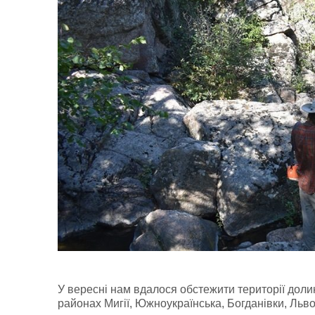
У вересні нам вдалося обстежити території доли
районах Мигії, Южноукраїнська, Богданівки, Льво