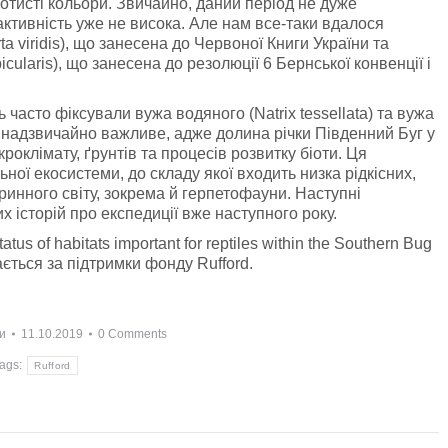
отисті кольори. Звичайно, даний період не дуже
активність уже не висока. Але нам все-таки вдалося
ta viridis), що занесена до Червоної Книги України та
ularis), що занесена до резолюції 6 Бернської конвенції і
часто фіксували вужа водяного (Natrix tessellata) та вужа
рії надзвичайно важливе, адже долина річки Південний Буг у
кроклімату, ґрунтів та процесів розвитку біоти. Ця
ої екосистеми, до складу якої входить низка рідкісних,
ринного світу, зокрема й герпетофауни. Наступні
х історій про експедиції вже наступного року.
us of habitats important for reptiles within the Southern Bug
вається за підтримки фонду Rufford.
и
11.10.2019
0 Comments
ags:
Rufford