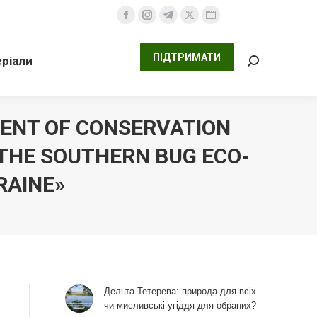
ПІДТРИМАТИ
али
Facebook
Instagram
Telegram
X
Website
Search:
сторінка
сторінка
сторінка
сторінка
сторінка
ПІДТРИМАТИ
ріали
відкривається
відкривається
відкривається
відкривається
відкривається
Search:
у
у
у
у
у
новому
новому
новому
новому
новому
вікні
вікні
вікні
вікні
вікні
MENT OF CONSERVATION
 THE SOUTHERN BUG ECO-
RAINE»
Дельта Тетерева: природа для всіх
чи мисливські угіддя для обраних?