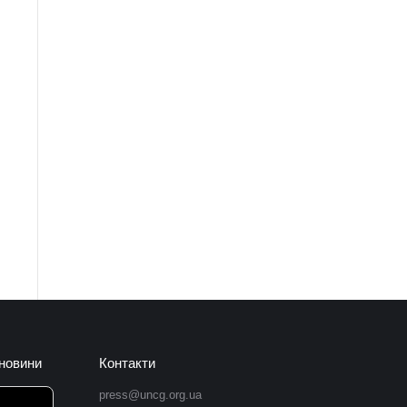
 новини
Контакти
press@uncg.org.ua