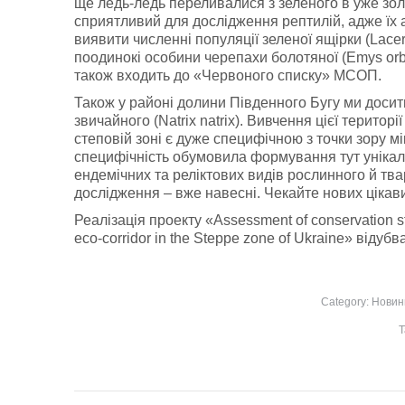
ще ледь-ледь переливалися з зеленого в уже зол
сприятливий для дослідження рептилій, адже їх 
виявити численні популяції зеленої ящірки (Lacer
поодинокі особини черепахи болотяної (Emys orbic
також входить до «Червоного списку» МСОП.
Також у районі долини Південного Бугу ми досить 
звичайного (Natrix natrix). Вивчення цієї терито
степовій зоні є дуже специфічною з точки зору мі
специфічність обумовила формування тут унікальн
ендемічних та реліктових видів рослинного й тва
дослідження – вже навесні. Чекайте нових цікави
Реалізація проекту «Assessment of conservation stat
eco-corridor in the Steppe zone of Ukraine» відуб
Category:
Новин
T
Post