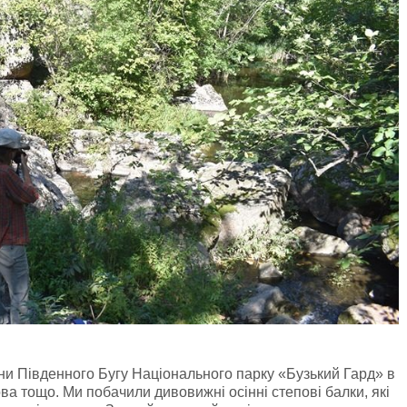
ни Південного Бугу Національного парку «Бузький Гард» в
ва тощо. Ми побачили дивовижні осінні степові балки, які