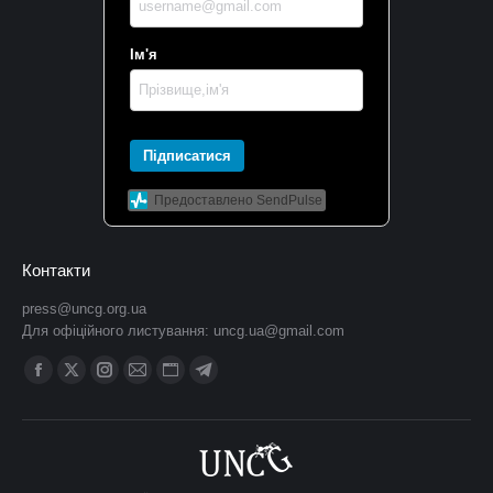
Ім'я
Підписатися
Предоставлено SendPulse
Контакти
press@uncg.org.ua
Для офіційного листування:
uncg.ua@gmail.com
Find us on:
Facebook
X
Instagram
Mail
Website
Telegram
сторінка
сторінка
сторінка
сторінка
сторінка
сторінка
відкривається
відкривається
відкривається
відкривається
відкривається
відкривається
у
у
у
у
у
у