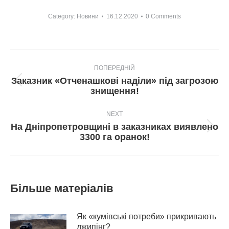
Category:
Новини
16.12.2020
0 Comments
Post
ПОПЕРЕДНІЙ
navigation
Заказник «Отченашкові наділи» під загрозою
Попередній
знищення!
пост:
NEXT
На Дніпропетровщині в заказниках виявлено
Next
3300 га оранок!
post:
Більше матеріалів
Як «кумівські потреби» прикривають
джипінг?