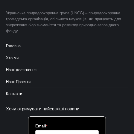
Українська природоохоронна група (UNCG) – природоохоронна
громадська організація, спільнота науковців, які працюють для
збереження біорізноманіття та розвитку природно-заповідного
фонду.
Головна
Хто ми
Наші досягнення
Наші Проєкти
Контакти
Хочу отримувати найсвіжіші новини
Email
*