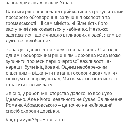
заповідних лісах по всій Україні.
Важливі рішення почали прийматися за результатами
прозорого обговорення, залучення експертів та
громадськості. Ні сам міністр, ні більшість його
заступників не ховаються у кабінетах. Неважко
здогадатися, що є чимало впливових людей, яким це
дуже не подобається.
Зараз усі досягнення зводяться нанівець. Сьогодні
одним необережним рішенням Верховна Рада може
зупинити процеси першочергової важливості, які
нарешті були ініційовані. Одним необережним
рішенням – відкинути питання охорони довкілля як
мінімум на півроку назад. Ми не маємо можливості
втратити стільки часу.
Звісно, у роботі Міністерства далеко не все було
ідеально. Але нічого ідеального не буває. Звільнення
Романа Абрамовського – це точно не найкращий
спосіб охорони довкілля.
#підтримуюАбрамовського