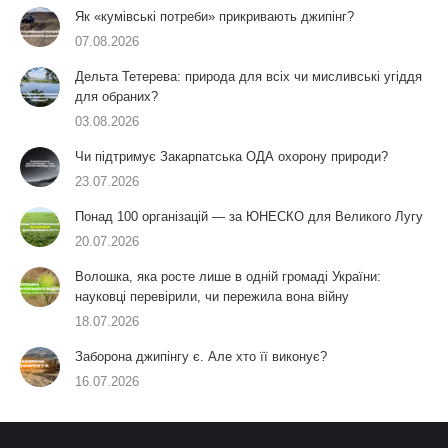
Як «кумівські потреби» прикривають джипінг?
07.08.2026
Дельта Тетерева: природа для всіх чи мисливські угіддя
для обраних?
03.08.2026
Чи підтримує Закарпатська ОДА охорону природи?
23.07.2026
Понад 100 організацій — за ЮНЕСКО для Великого Лугу
20.07.2026
Волошка, яка росте лише в одній громаді України:
науковці перевірили, чи пережила вона війну
18.07.2026
Заборона джипінгу є. Але хто її виконує?
16.07.2026