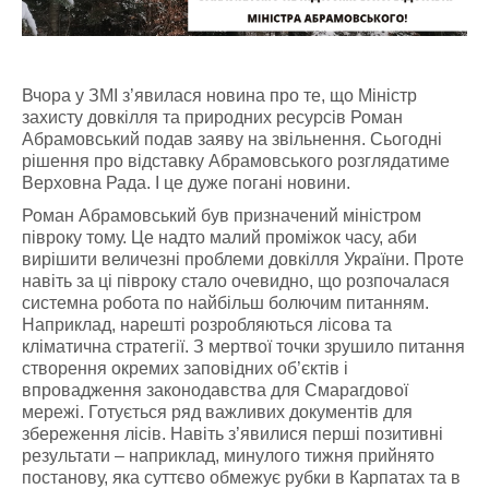
Вчора у ЗМІ з’явилася новина про те, що Міністр
захисту довкілля та природних ресурсів Роман
Абрамовський подав заяву на звільнення. Сьогодні
рішення про відставку Абрамовського розглядатиме
Верховна Рада. І це дуже погані новини.
Роман Абрамовський був призначений міністром
півроку тому. Це надто малий проміжок часу, аби
вирішити величезні проблеми довкілля України. Проте
навіть за ці півроку стало очевидно, що розпочалася
системна робота по найбільш болючим питанням.
Наприклад, нарешті розробляються лісова та
кліматична стратегії. З мертвої точки зрушило питання
створення окремих заповідних об’єктів і
впровадження законодавства для Смарагдової
мережі. Готується ряд важливих документів для
збереження лісів. Навіть з’явилися перші позитивні
результати – наприклад, минулого тижня прийнято
постанову, яка суттєво обмежує рубки в Карпатах та в