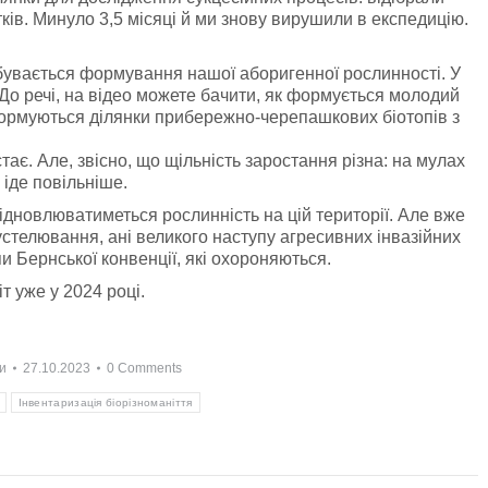
стків. Минуло 3,5 місяці й ми знову вирушили в експедицію.
дбувається формування нашої аборигенної рослинності. У
 До речі, на відео можете бачити, як формується молодий
формуються ділянки прибережно-черепашкових біотопів з
ає. Але, звісно, що щільність заростання різна: на мулах
 іде повільніше.
ідновлюватиметься рослинність на цій території. Але вже
устелювання, ані великого наступу агресивних інвазійних
и Бернської конвенції, які охороняються.
т уже у 2024 році.
и
27.10.2023
0 Comments
Інвентаризація біорізноманіття