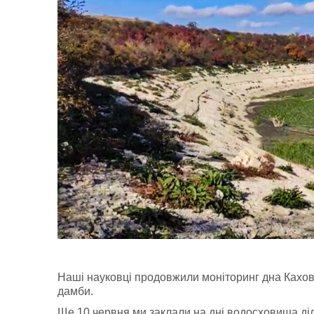
Наші науковці продовжили моніторинг дна Кахов
дамби.
Ще 10 червня ми заклали на дні водосховища діл