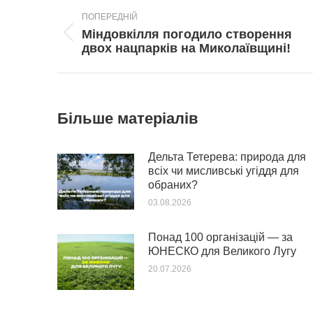
Post
ПОПЕРЕДНІЙ
navigation
Міндовкілля погодило створення
Попередній
двох нацпарків на Миколаївщині!
пост:
Більше матеріалів
Дельта Тетерева: природа для
всіх чи мисливські угіддя для
обраних?
03.08.2026
Понад 100 організацій — за
ЮНЕСКО для Великого Лугу
20.07.2026