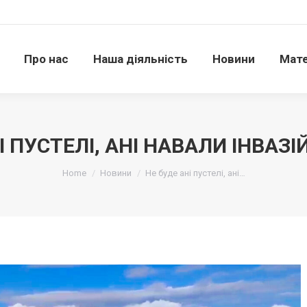
Про нас
Наша діяльність
Новини
Матері
Про нас
Наша діяльність
Новини
Мате
І ПУСТЕЛІ, АНІ НАВАЛИ ІНВАЗІ
Ви тут:
Home
Новини
Не буде ані пустелі, ані…