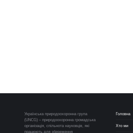
Українська природоохоронна група
Головна
(UNCG) – природоохоронна громадська
організація, спільнота науковців, які
Хто ми
працюють для збереження