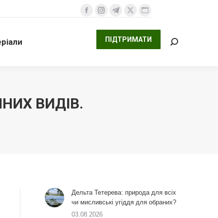
ПІДТРИМАТИ
али
Facebook
Instagram
Telegram
X
Website
Search:
сторінка
сторінка
сторінка
сторінка
сторінка
ПІДТРИМАТИ
ріали
відкривається
відкривається
відкривається
відкривається
відкривається
Search:
у
у
у
у
у
новому
новому
новому
новому
новому
вікні
вікні
вікні
вікні
вікні
ЙНИХ ВИДІВ.
Дельта Тетерева: природа для всіх
чи мисливські угіддя для обраних?
03.08.2026