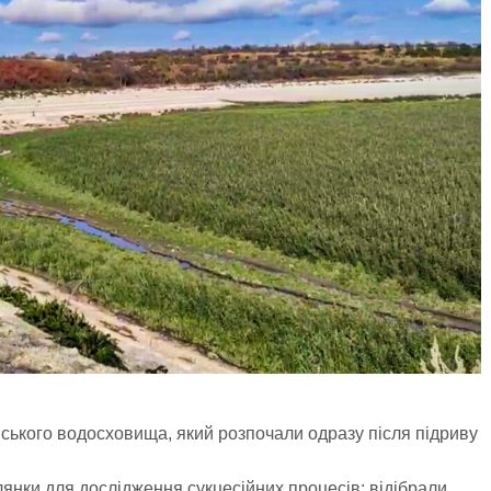
ського водосховища, який розпочали одразу після підриву
янки для дослідження сукцесійних процесів: відібрали