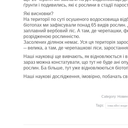
ґрунти і подивились, які є рослини в стадії паро
Які висновки?
На території по суті осушеного водосховища ві
біотопах ми зафіксували понад 65 видів рослин.
заплавний вербовий ліс. А там, де черепашки, 
розрідженою рослинністю.
Засолених ділянок немає. Уся ця територія зарост
─ велика, а там, де черепашкові ліси, заростання
Наші науковці ще вивчають, як відновлюється і в
зараз можна констатувати, що тут не буде ані оп
рослин. Ба більше, тут уже відновлюються біотоп
Наші наукові дослідження, імовірно, побачать сві
Category:
Новин
Tags:
інвазійні види