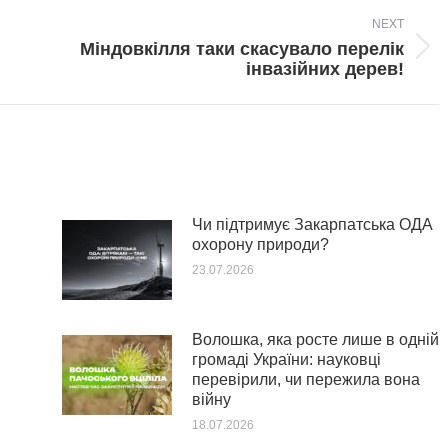
NEXT
Міндовкілля таки скасувало перелік
Next
інвазійних дерев!
post:
Чи підтримує Закарпатська ОДА
охорону природи?
23.07.2026
Волошка, яка росте лише в одній
громаді України: науковці
перевірили, чи пережила вона
війну
18.07.2026