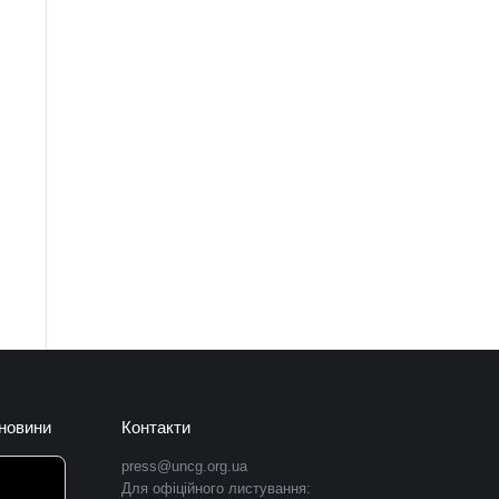
 новини
Контакти
press@uncg.org.ua
Для офіційного листування: