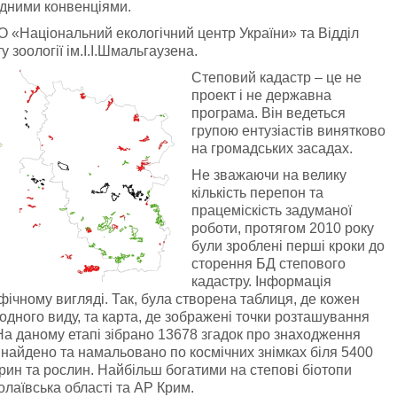
дними конвенціями.
О «Національний екологічний центр України» та Відділ
 зоології ім.І.І.Шмальгаузена.
Степовий кадастр – це не
проект і не державна
програма. Він ведеться
групою ентузіастів винятково
на громадських засадах.
Не зважаючи на велику
кількість перепон та
працеміскість задуманої
роботи, протягом 2010 року
були зроблені перші кроки до
сторення БД степового
кадастру. Інформація
афічному вигляді. Так, була створена таблиця, де кожен
одного виду, та карта, де зображені точки розташування
 На даному етапі зібрано 13678 згадок про знаходження
Знайдено та намальовано по космічних знімках біля 5400
варин та рослин. Найбільш богатими на степові біотопи
олаївська області та АР Крим.