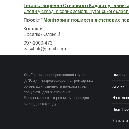
І етап створення Степового Кадастру. Інвент
Степи у складі лісових земель Луганської області
Проект “
Моніторинг поширення степових пер
Контакти:
Василюк Олексій
097-1000-473
vasyliuk@gmail.com
Українська природоохоронна група
Головна
(UNCG) – природоохоронна громадська
організація, спільнота науковців, які
Хто ми
працюють для збереження
біорізноманіття та розвитку природно-
Наші дос
заповідного фонду.
Наші Про
Контакти