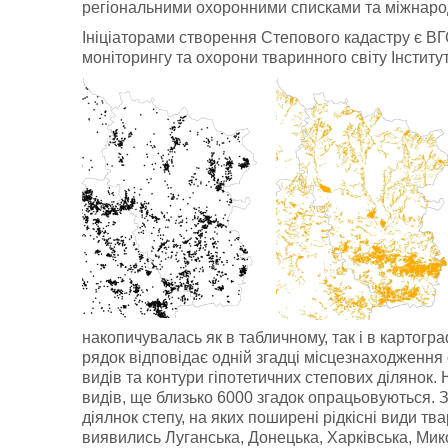
регіональними охоронними списками та міжнаро
Ініціаторами створення Степового кадастру є ВГ
моніторингу та охорони тваринного світу Інституту
накопичувалась як в табличному, так і в картогр
рядок відповідає одній згадці місцезнаходження 
видів та контури гіпотетичних степових ділянок.
видів, ще близько 6000 згадок опрацьовуються. 
діялнок степу, на яких поширені рідкісні види т
виявились Луганська, Донецька, Харківська, Мик