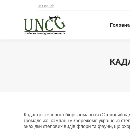
in English
Головна
Головна
КАД
Кадастр степового біорізноманіття (Степовий кад
громадської кампанії «Збережемо українські сте
знахідки степових видів флори та фауни, що охо