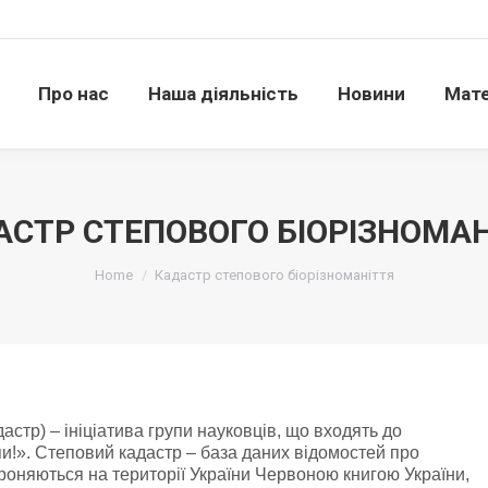
Про нас
Наша діяльність
Новини
Матері
Про нас
Наша діяльність
Новини
Мате
АСТР СТЕПОВОГО БІОРІЗНОМАН
Ви тут:
Home
Кадастр степового біорізноманіття
астр) – ініціатива групи науковців, що входять до
пи!». Степовий кадастр – база даних відомостей про
роняються на території України Червоною книгою України,