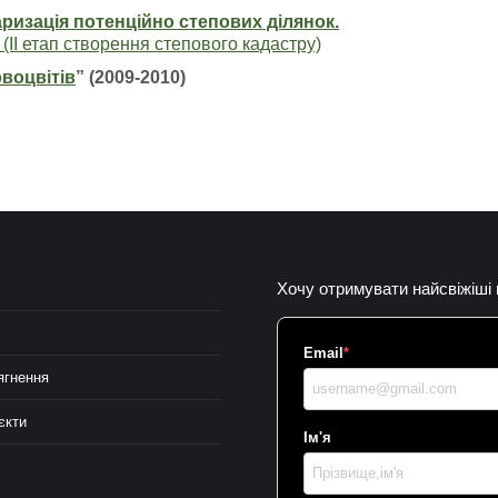
аризація потенційно степових ділянок.
 (ІІ етап створення степового кадастру)
воцвітів
” (2009-2010)
Хочу отримувати найсвіжіші
Email
*
ягнення
єкти
Ім'я