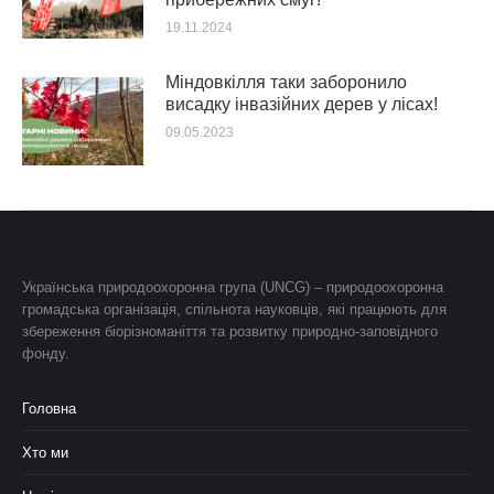
19.11.2024
Міндовкілля таки заборонило
висадку інвазійних дерев у лісах!
09.05.2023
Українська природоохоронна група (UNCG) – природоохоронна
громадська організація, спільнота науковців, які працюють для
збереження біорізноманіття та розвитку природно-заповідного
фонду.
Головна
Хто ми