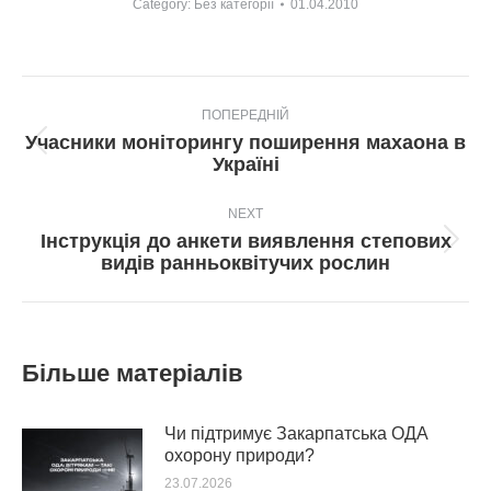
Category:
Без категорії
01.04.2010
Post
ПОПЕРЕДНІЙ
navigation
Учасники моніторингу поширення махаона в
Попередній
Україні
пост:
NEXT
Інструкція до анкети виявлення степових
Next
видів ранньоквітучих рослин
post:
Більше матеріалів
Чи підтримує Закарпатська ОДА
охорону природи?
23.07.2026