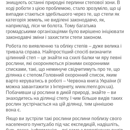
знищують останні природні перлини степової зони. В
ході роботи з цією проблемою, стало зрозуміло, що ці
випадки стаються здебільшого через те, що степи як
категорія земель, не виділені законодавчо, як,
наприклад, ліси чи болота. Тому багатьма
громадськими організаціями було вирішено ініціювати
законодавчі зміни і захистити степи законом.
Робота по виявленню та обліку степів – дуже велика і
тривала справа. Найпростіший спосіб визначити
цілинний степ – це знайти на схилі балки чи яру певні
рослини, які охороняються різними охоронними
списками, такі, що неминуче свідчитимуть про те, що
ділянка є степом.Головний охоронний список, яким
варто керуватись в роботі – Червона книга України (її
можна завантажити з Інтернету, www.menr.gov.ua).
Побачивши ці рослини в дикій природі, знайте – ви
знаходитесь на ділянці степу. І чим більше видів таких
рослин зустрічається на цій ділянці, тим ціннішою
вона є.
Якщо ви зустріли такі рослини рослини поблизу свого
населеного пункту,або під час експедицій, надішліть,