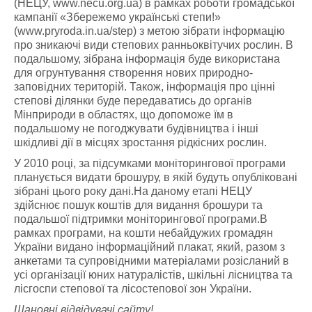
(НЕЦУ, www.necu.org.ua) в рамках роботи громадської
кампанії «Збережемо українські степи!»
(www.pryroda.in.ua/step) з метою зібрати інформацію
про зникаючі види степових ранньоквітучих рослин. В
подальшому, зібрана інформація буде використана
для огрунтування створення нових природно-
заповідних територій. Також, інформація про цінні
степові ділянки буде передаватись до органів
Мінприроди в областях, що допоможе їм в
подальшому не погоджувати будівництва і інші
шкідливі дії в місцях зростання рідкісних рослин.
У 2010 році, за підсумками моніторингової програми
планується видати брошуру, в якій будуть опубліковані
зібрані цього року дані.На даному етапі НЕЦУ
здійснює пошук коштів для видання брошури та
подальшої підтримки моніторингової програми.В
рамках програми, на кошти небайдужих громадян
України видано інформаційний плакат, який, разом з
анкетами та супровідними матеріалами розісланий в
усі організації юних натуралістів, шкільні лісництва та
лісгоспи степової та лісостепової зон України.
Шановні відвідувачі сайту!