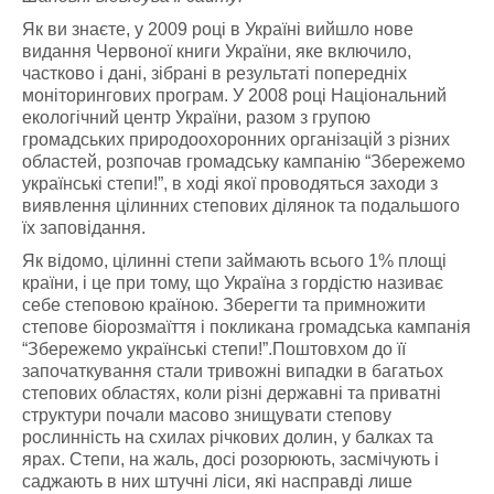
Як ви знаєте, у 2009 році в Україні вийшло нове
видання Червоної книги України, яке включило,
частково і дані, зібрані в результаті попередніх
моніторингових програм. У 2008 році Національний
екологічний центр України, разом з групою
громадських природоохоронних організацій з різних
областей, розпочав громадську кампанію “Збережемо
українські степи!”, в ході якої проводяться заходи з
виявлення цілинних степових ділянок та подальшого
їх заповідання.
Як відомо, цілинні степи займають всього 1% площі
країни, і це при тому, що Україна з гордістю називає
себе степовою країною. Зберегти та примножити
степове біорозмаїття і покликана громадська кампанія
“Збережемо українські степи!”.Поштовхом до її
започаткування стали тривожні випадки в багатьох
степових областях, коли різні державні та приватні
структури почали масово знищувати степову
рослинність на схилах річкових долин, у балках та
ярах. Степи, на жаль, досі розорюють, засмічують і
саджають в них штучні ліси, які насправді лише