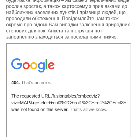
будь ласка, інформацію – які саме з перелічених видів
рослин зростає, а також картосхему з прив’язками до
найближчих населених пунктів і прізвища людей, що
проводили обстеження. Повідомляйте нам також
окремо про відомі Вам випадки заліснення природних
степових ділянок. Анкета та інструкція по її
заповненню знаходяться за посиланнями нижче.