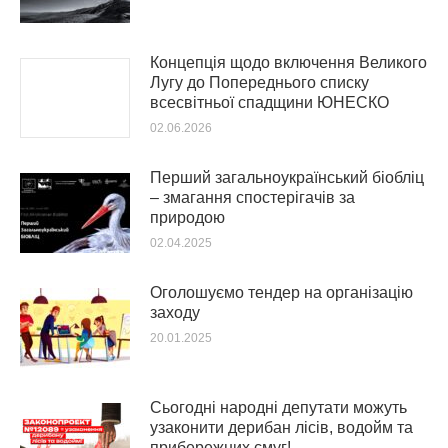
Концепція щодо включення Великого
Лугу до Попереднього списку
всесвітньої спадщини ЮНЕСКО
02.06.2026
Перший загальноукраїнський біобліц
– змагання спостерігачів за
природою
02.04.2025
Оголошуємо тендер на організацію
заходу
20.01.2025
Сьогодні народні депутати можуть
узаконити дерибан лісів, водойм та
прибережних смуг!