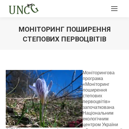
МОНІТОРИНГ ПОШИРЕННЯ
СТЕПОВИХ ПЕРВОЦВІТІВ
Ви тут:
Моніторингова
програма
«Моніторинг
поширення
степових
первоцвітів»
започаткована
Національним
екологічним
центром України