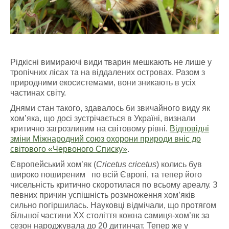
Рідкісні вимираючі види тварин мешкають не лише у
тропічних лісах та на віддалених островах. Разом з
природними екосистемами, вони зникають в усіх
частинах світу.
Днями стан такого, здавалось би звичайного виду як
хом’яка, що досі зустрічається в Україні, визнали
критично загрозливим на світовому рівні.
Відповідні
зміни Міжнародний союз охорони природи вніс до
світового «Червоного Списку»
.
Європейський хом’як (
Cricetus cricetus
) колись був
широко поширеним по всій Європі, та тепер його
чисельність критично скоротилася по всьому ареалу. З
певних причин успішність розмноження хом’яків
сильно погіршилась. Науковці відмічали, що протягом
більшої частини XX століття кожна самиця-хом’як за
сезон народжувала до 20 дитинчат. Тепер же у