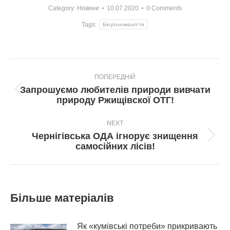
Category:
Новини
10.07.2020
0 Comments
Tags:
Біорізноманіття
Post
ПОПЕРЕДНІЙ
navigation
Запрошуємо любителів природи вивчати
Попередній
природу Ржищівскої ОТГ!
пост:
NEXT
Чернігівська ОДА ігнорує знищення
Next
самосійних лісів!
post:
Більше матеріалів
Як «кумівські потреби» прикривають