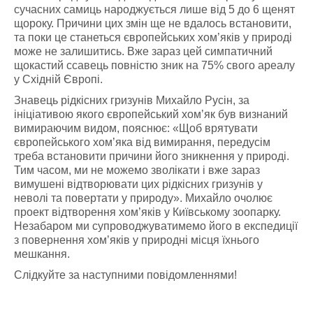
сучасних самиць народжується лише від 5 до 6 щенят
щороку. Причини цих змін ще не вдалось встановити,
та поки це станеться європейських хом’яків у природі
може не залишитись. Вже зараз цей симпатичний
щокастий ссавець повністю зник на 75% свого ареалу
у Східній Європі.
Знавець рідкісних гризунів Михайло Русін, за
ініціативою якого європейський хом’як був визнаний
вимираючим видом, пояснює: «Щоб врятувати
європейського хом’яка від вимирання, передусім
треба встановити причини його зникнення у природі.
Тим часом, ми не можемо зволікати і вже зараз
вимушені відтворювати цих рідкісних гризунів у
неволі та повертати у природу». Михайло очолює
проект відтворення хом’яків у Київському зоопарку.
Незабаром ми супроводжуватимемо його в експедиції
з повернення хом’яків у природні місця їхнього
мешкання.
Слідкуйте за наступними повідомленнями!