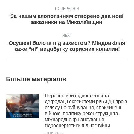
Post
ПОПЕРЕДНІЙ
navigation
За нашим клопотанням створено два нові
Попередній
заказники на Миколаївщині
пост:
NEXT
Осушені болота під захистом? Міндовкілля
Next
каже “ні” видобутку корисних копалин!
post:
Більше матеріалів
Перспективи відновлення та
деградації екосистеми річки Дніпро з
огляду на руйнування, спричинені
війною, політику реконструкції та
міжнародне фінансування
гідроенергетики під час війни
13.05.2026