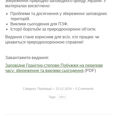
збереження природно-заповідного фонду України. У
матеріалах висвітлено:
Проблеми та досягнення у збереженні заповідних
територій.
Виклики сьогодення для ПЗФ.
Історії боротьби за природоохоронні об’єкти.
Видання стане корисним для всіх, хто працює чи
цікавиться природоохоронною справою!
Завантажити видання:
Заповідне Гранітно-степове Побужжя на переломі
часу: збереження та виклики сьогодення
(PDF)
Category:
Публікації
23.12.2024
0 Comments
Tags:
CBU