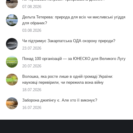
07.08.2026
Дельта Тетерева: природа для всіх чи мисливські угіддя
для обраних?
03.08.2026
Чи підтримує Закарпатська ОДА охорону природи?
23.07.2026
Понад 100 організацій — за ЮНЕСКО для Великого Лугу
20.07.2026
Волошка, яка росте лише в одній громаді України:
науковці перевірили, чи пережила вона війну
18.07.2026
Заборона джипінгу є. Але хто її виконує?
16.07.2026