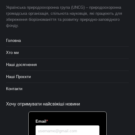
Українська природоохоронна група (UNCG) – природоохоронна
громадська організація, спільнота науковців, які працюють для
збереження біорізноманіття та розвитку природно-заповідного
фонду.
Головна
Хто ми
Наші досягнення
Наші Проєкти
Контакти
Хочу отримувати найсвіжіші новини
Email
*