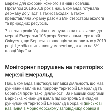
мережі для охорони кожного з видів і оселищ.
Протягом 2018-2019 років наша команда готувала
державу до участі в таких заходах, а також
представляла Україну разом з Міністерством екології
та природних ресурсів.
За кілька років Україна номінувала на включення до
мережі Емеральд 106 розроблених нами територій.
Очікуємо, що Бернська конвенція затвердить їх у 2019
році. Це збільшить площу мережі додатково на 3%
площі України.
Моніторинг порушень
на
територіях
мережі Емеральд
Наша команда відстежує випадки діяльності, що має
руйнівний вплив на природу територій Емеральд та
бореться проти такої діяльності. За нашими скаргами
Бернська конвенція взяла під контроль 5 випадків
руйнування територій Емеральд в Україні (
військові
навчання в Чорноморському заповіднику
,
оранка в