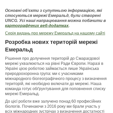
Основні об’єкти з супутньою інформацією
, які
стосуються мережі Емераль
д, були створені
UNCG
. У
сі наші напрацювання можна побачити
в
картографічних
веб-додатках
.
Серія видань про мережу Емеральд на нашому сайті
Розробка нових територій мережі
Емеральд
Рішення про долучення територій до Смарагдової
мережі ухвалюються на рівні Ради Європи. Наразі в
Україні цією роботою займається лише Українська
природоохоронна група: ми є учасниками
міжнародного біогеографічного процесу з визначення
територій, які необхідно включати до мережі. Наша
команда готує обґрунтування для поповнення списку
мережі Емеральд.
До цієї роботи вже залучено понад 60 професійних
біологів. Починаючи з 2016 року ми брали участь у
всіх міжнародних зустрічах з визначення достатності