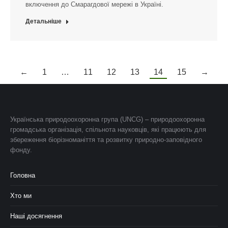
включення до Смарагдової мережі в Україні.
Детальніше
←
1
…
11
12
13
14
15
→
Українська природоохоронна група (UNCG) – природоохоронна
громадська організація, спільнота науковців, які працюють для
збереження біорізноманіття та розвитку природно-заповідного
фонду.
Головна
Хто ми
Наші досягнення