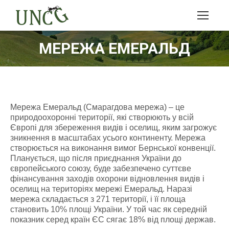
МЕРЕЖА ЕМЕРАЛЬД
Мережа Емеральд (Смарагдова мережа) – це
природоохоронні території, які створюють у всій
Європі для збереження видів і оселищ, яким загрожує
зникнення в масштабах усього континенту. Мережа
створюється на виконання вимог Бернської конвенції.
Планується, що після приєднання України до
європейського союзу, буде забезпечено суттєве
фінансування заходів охорони відновлення видів і
оселищ на територіях мережі Емеральд. Наразі
мережа складається з 271 території, і її площа
становить 10% площі України. У той час як середній
показник серед країн ЄС сягає 18% від площі держав.