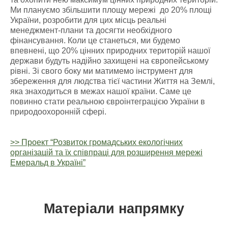
Ми плануємо збільшити площу мережі до 20% площі
України, розробити для цих місць реальні
менеджмент-плани та досягти необхідного
фінансування. Коли це станеться, ми будемо
впевнені, що 20% цінних природних територій нашої
держави будуть надійно захищені на європейському
рівні. Зі свого боку ми матимемо інструмент для
збереження для людства тієї частини Життя на Землі,
яка знаходиться в межах нашої країни. Саме це
повинно стати реальною євроінтеграцією України в
природоохоронній сфері.
>> Проект “Розвиток громадських екологічних
організацій та їх співпраці для розширення мережі
Емеральд в Україні”
Матеріали напрямку