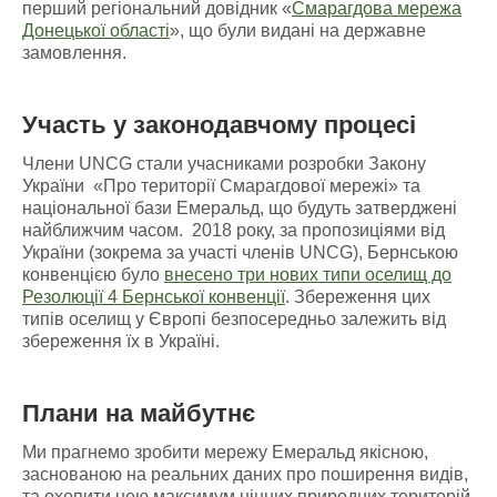
перший регіональний довідник «
Смарагдова мережа
Донецької області
», що були видані на державне
замовлення.
Участь у законодавчому процесі
Члени UNCG стали учасниками розробки Закону
України «Про території Смарагдової мережі» та
національної бази Емеральд, що будуть затверджені
найближчим часом. 2018 року, за пропозиціями від
України (зокрема за участі членів UNCG), Бернською
конвенцією було
внесено три нових типи оселищ до
Резолюції 4 Бернської конвенції
. Збереження цих
типів оселищ у Європі безпосередньо залежить від
збереження їх в Україні.
Плани на майбутнє
Ми прагнемо зробити мережу Емеральд якісною,
заснованою на реальних даних про поширення видів,
та охопити нею максимум цінних природних територій.