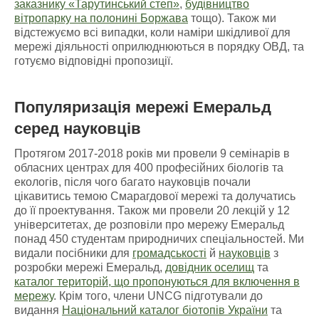
заказнику «Тарутинський степ»
,
будівництво
вітропарку на полонині Боржава
тощо). Також ми
відстежуємо всі випадки, коли наміри шкідливої для
мережі діяльності оприлюднюються в порядку ОВД, та
готуємо відповідні пропозиції.
Популяризація мережі Емеральд
серед науковців
Протягом 2017-2018 років ми провели 9 семінарів в
обласних центрах для 400 професійних біологів та
екологів, після чого багато науковців почали
цікавитись темою Смарагдової мережі та долучатись
до її проектування. Також ми провели 20 лекцій у 12
університетах, де розповіли про мережу Емеральд
понад 450 студентам природничих спеціальностей. Ми
видали посібники для
громадськості
й
науковців
з
розробки мережі Емеральд,
довідник оселищ
та
каталог територій, що пропонуються для включення в
мережу
. Крім того, члени UNCG підготували до
видання
Національний каталог біотопів України
та