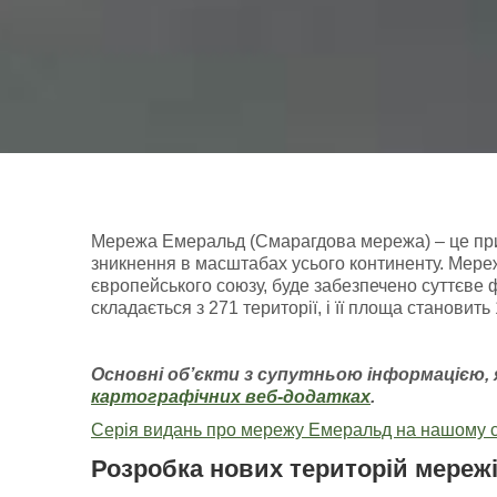
Мережа Емеральд (Смарагдова мережа) – це приро
зникнення в масштабах усього континенту. Мереж
європейського союзу, буде забезпечено суттєве 
складається з 271 території, і її площа становит
Основні об’єкти з супутньою інформацією
,
картографічних
веб-додатках
.
Серія видань про мережу Емеральд на нашому с
Розробка нових територій мереж