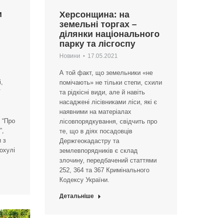
и
Херсонщина: на
земельні торгах –
ділянки національного
парку та лісгоспу
Новини
17.05.2021
А той факт, що земельники «не
,
помічають» не тільки степи, схили
ї
та рідкісні види, але й навіть
насаджені лісівниками ліси, які є
наявними на матеріалах
 “Про
лісовпорядкування, свідчить про
”,
те, що в діях посадовців
 з
Держгеокадастру та
охулі
землевпорядників є склад
злочину, передбачений статтями
252, 364 та 367 Кримінального
Кодексу України.
Детальніше