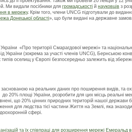
ись до її проектування. Також ми провели 20 лекцій у 12 у
й. Ми видали посібники для
громадськості
й
науковців
з роз
ння в мережу
. Крім того, члени UNCG підготували до видан
ежа Донецької області
», що були видані на державне замов
країни «Про території Смарагдової мережі» та національн
ід України (зокрема за участі членів UNCG), Бернською ко
 типів оселищ у Європі безпосередньо залежить від збережен
 заснованою на реальних даних про поширення видів, та о
 до 20% площі України, розробити для цих місць реальні ме
внені, що 20% цінних природних територій нашої держави бу
ження для людства тієї частини Життя на Землі, яка знаход
доохоронній сфері.
анізацій та їх співпраці для розширення мережі Емеральд в 