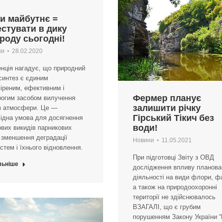
и майбутнє =
естувати в дику
роду сьогодні!
ни
28.02.2020
нція нагадує, що природний
синтез є єдиним
іреним, ефективним і
Фермер планує
рогим засобом вилучення
залишити річку
з атмосфери. Це —
Гірський Тікич без
ідна умова для досягнення
води!
вих викидів парникових
; зменшення деградації
Новини
11.05.2021
стем і їхнього відновлення.
При підготовці Звіту з ОВД
льніше
дослідження впливу планова
діяльності на види флори, ф
а також на природоохоронні
території не здійснювалось
ВЗАГАЛІ, що є грубим
порушенням Закону України 