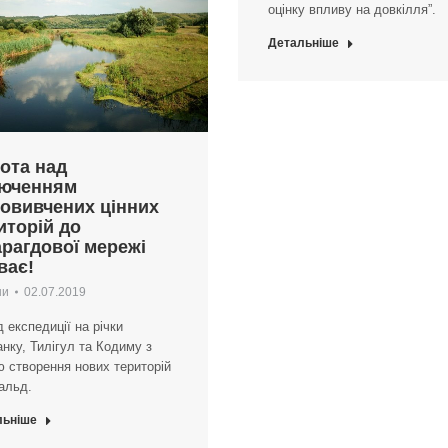
оцінку впливу на довкілля”.
Детальніше
ота над
юченням
овивчених цінних
иторій до
рагдової мережі
ває!
ни
02.07.2019
 експедиції на річки
нку, Тилігул та Кодиму з
 створення нових територій
альд.
льніше