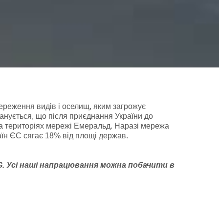
ереження видів і оселищ, яким загрожує
анується, що після приєднання України до
на територіях мережі Емеральд. Наразі мережа
раїн ЄС сягає 18% від площі держав.
G
. У
сі наші напрацювання можна побачити
в