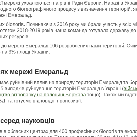
 мережі ухвалюються на рівні Ради Європи. Наразі в Украї
одного біогеографічного процесу з визначення територій, я
ежі Емеральд.
х біологів. Починаючи з 2016 року ми брали участь у всіх м
ротягом 2018-2019 років наша команда готувала державу до 
них ресурсів.
я до мережі Емеральд 106 розроблених нами територій. Очік
 на 3% площі України.
іях мережі Емеральд
має руйнівний вплив на природу територій Емеральд та боре
5 випадків руйнування територій Емеральд в Україні (
війсь
цтво вітропарку на полонині Боржава
тощо). Також ми відст
, та готуємо відповідні пропозиції.
серед науковців
 в обласних центрах для 400 професійних біологів та еколог