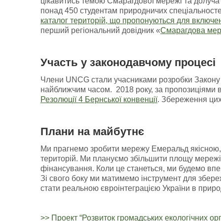
цікавитись темою Смарагдової мережі та долучат
понад 450 студентам природничих спеціальносте
каталог територій, що пропонуються для включе
перший регіональний довідник «
Смарагдова мер
Участь у законодавчому процесі
Члени UNCG стали учасниками розробки Закону У
найближчим часом. 2018 року, за пропозиціями в
Резолюції 4 Бернської конвенції
. Збереження цих
Плани на майбутнє
Ми прагнемо зробити мережу Емеральд якісною,
територій. Ми плануємо збільшити площу мережі
фінансування. Коли це станеться, ми будемо впе
Зі свого боку ми матимемо інструмент для збере
стати реальною євроінтеграцією України в приро
>> Проект “Розвиток громадських екологічних орг