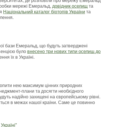
ніверситетах, де розповіли про мережу Емеральд
робки мережі Емеральд,
довідник оселищ
та
ня
Національний каталог біотопів України
та
лення.
ої бази Емеральд, що будуть затверджені
нвенцією було
внесено три нових типи оселищ до
ня їх в Україні.
хопити нею максимум цінних природних
неджмент-плани та досягти необхідного
дуть надійно захищені на європейському рівні.
иться в межах нашої країни. Саме це повинно
Україні”