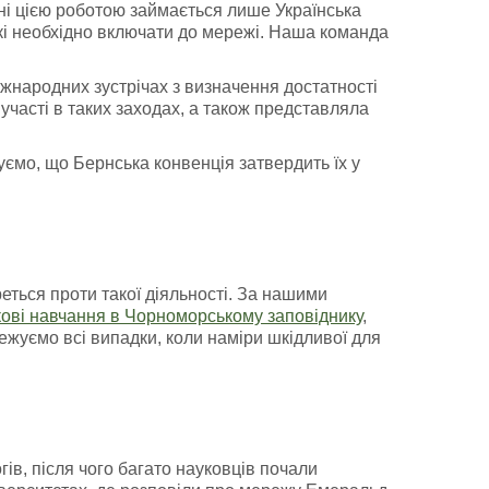
ні цією роботою займається лише Українська
кі необхідно включати до мережі. Наша команда
іжнародних зустрічах з визначення достатності
участі в таких заходах, а також представляла
уємо, що Бернська конвенція затвердить їх у
ться проти такої діяльності. За нашими
кові навчання в Чорноморському заповіднику
,
ежуємо всі випадки, коли наміри шкідливої для
ів, після чого багато науковців почали