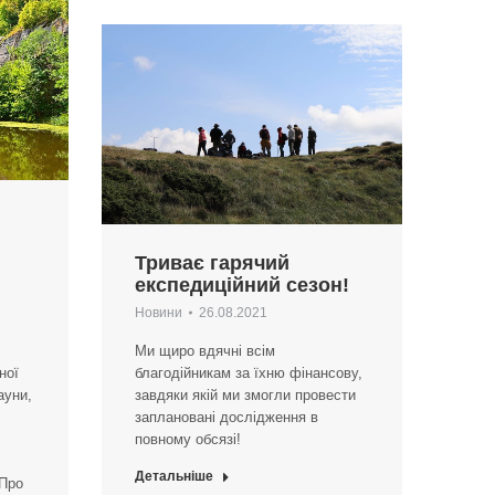
Триває гарячий
експедиційний сезон!
Новини
26.08.2021
Ми щиро вдячні всім
ної
благодійникам за їхню фінансову,
ауни,
завдяки якій ми змогли провести
заплановані дослідження в
повному обсязі!
Детальніше
“Про