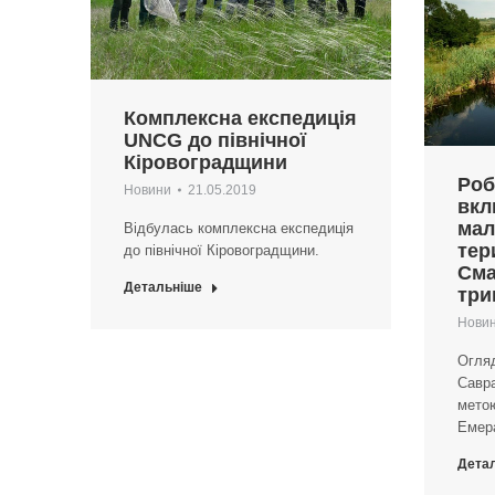
Комплексна експедиція
UNCG до північної
Кіровоградщини
Роб
Новини
21.05.2019
вкл
мал
Відбулась комплексна експедиція
тер
до північної Кіровоградщини.
Сма
Детальніше
три
Нови
Огляд
Савра
метою
Емер
Дета