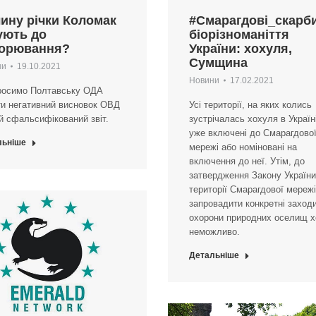
ину річки Коломак
#Смарагдові_скарб
ують до
біорізноманіття
орювання?
України: хохуля,
Сумщина
ни
19.10.2021
Новини
17.02.2021
росимо Полтавську ОДА
и негативний висновок ОВД
Усі території, на яких колись
й сфальсифікований звіт.
зустрічалась хохуля в Україні
уже включені до Смарагдово
льніше
мережі або номіновані на
включення до неї. Утім, до
затвердження Закону України
території Смарагдової мережі
запровадити конкретні заходи
охорони природних оселищ х
неможливо.
Детальніше