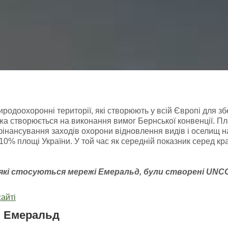
доохоронні території, які створюють у всій Європі для зб
а створюється на виконання вимог Бернської конвенції. Пл
фінансування заходів охорони відновлення видів і оселищ 
ь 10% площі України. У той час як середній показник серед к
 які стосуються мережі Емераль
д, були створені
UNC
айті
і Емеральд