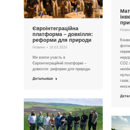
Мат
інв
при
Євроінтеграційна
Нови
платформа – довкілля:
реформи для природи
Конве
фото
Новини
16.03.2020
перев
Ми взяли участь в
недо
Євроінтеграційній платформі –
CO2 
довкілля: реформи для природи.
необх
нульо
Детальніше
газів
екоси
Дета