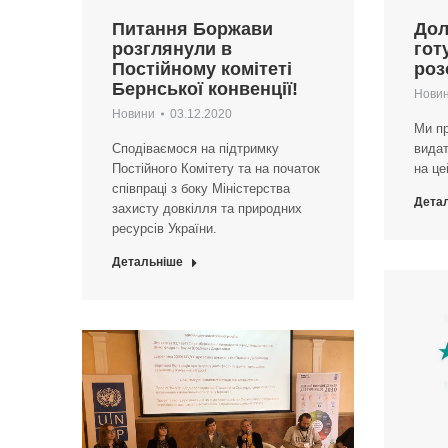
Питання Боржави
Дол
розглянули в
гот
Постійному комітеті
роз
Бернської конвенції!
Нови
Новини
03.12.2020
Ми п
Cподіваємося на підтримку
видат
Постійного Комітету та на початок
на це
співпраці з боку Міністерства
Дета
захисту довкілля та природних
ресурсів України.
Детальніше