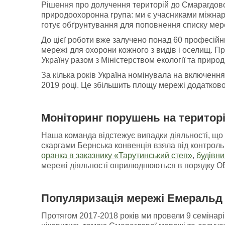
Рішення про долучення територій до Смарагдової
природоохоронна група: ми є учасниками міжнар
готує обґрунтування для поповнення списку мер
До цієї роботи вже залучено понад 60 професійни
мережі для охорони кожного з видів і оселищ. П
Україну разом з Міністерством екології та природ
За кілька років Україна номінувала на включенн
2019 році. Це збільшить площу мережі додатково
Моніторинг порушень
на
територ
Наша команда відстежує випадки діяльності, що 
скаргами Бернська конвенція взяла під контроль 
оранка в заказнику «Тарутинський степ»
,
будівни
мережі діяльності оприлюднюються в порядку ОВД
Популяризація мережі Емеральд 
Протягом 2017-2018 років ми провели 9 семінарів