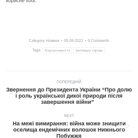
корисне хобі.
Category:
Новини
05.09.2022
0 Comments
Tags:
Біорізноманіття
Заповідна справа
Post
ПОПЕРЕДНІЙ
navigation
Звернення до Президента України “Про долю
Попередній
і роль української дикої природи після
пост:
завершення війни”
NEXT
На межі вимирання: війна може знищити
Next
оселища ендемічних волошок Нижнього
post:
Побужжя