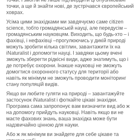
точки, а ще й знайти нові, де зустрічався європейський
ховрах.
Усіма цими знахідками ми завдячуємо саме citizen
science, тобто громадянській науці, але передусім –
громадянським науковцям. Виходить, що будь-хто – і
фахівці, і нефахівці –прогулюючись у дикій природі
можуть зробити кілька світлин, завантажити їх на
iNaturalist і допомогти науці. І завдяки цьому вчені
зможуть зберегти рідкісні види, адже знатимуть, що і
де потребує охорони. Інакше науковці не зможуть
домогтися охоронного статусу для території або
навіть як мінімум не зможуть проводити моніторинг
стану популяцій видів.
Якщо ви любите гуляти на природі – завантажуйте
застосунок iNaturalist і фоткайте цікаві знахідки.
Програма сама запропонує вам визначити вид або ж
на допомогу прийдуть науковці. Навіть якщо ви не
маєте фахових знань, ваша знахідка може бути
надзвичайно цінною для науки.
Або ж як мінімум ви знайдете для себе цікаве та