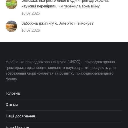
Волошка, яка росте лише в одній громаді України:
науковці перевірили, чи пережила вона війну
18.07.2026
Заборона джипінгу є. Але хто її виконує?
16.07.2026
Українська природоохоронна група (UNCG) – природоохоронна
громадська організація, спільнота науковців, які працюють для
збереження біорізноманіття та розвитку природно-заповідного
фонду.
Головна
Хто ми
Наші досягнення
Наші Проєкти