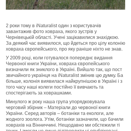
2 роки тому в iNaturalist один з користувачів
завантажив фото ховраха, якого зустрів у
Чернівецькій області. Учені зацікавилися знахідкою.
За деякий час виявилося, що йдеться про цілу колонію
ховраха європейського, про яку раніше ніхто не знав.
У 2009 році, коли готувалося попереднє видання
Червоної книги України, ховраха європейського
визначили як зниклого в Україні. Вийшло так, що пост
звичайного українця на iNaturalist змінив цю думку. Ба
більше, колонія виявилася найкрупнішою в Україні і з
того часу наші колеги постійно її вивчають та
спостерігають за ховрашками.
Минулого ж року наша група упорядковувала
черговий збірник – Матеріали до червоної книги
України. Серед авторів – ботаніки та екологи, але
жодного зоолога. Утім, ботаніки зазначили, що бачили
ховрахів на Вінниччині. Нещодавно ми обстежили ті
точки. І змогли не лише підтвердити ці опубліковані