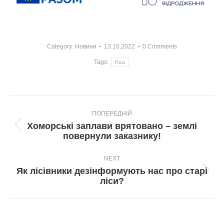
Category:
Новини
13.10.2022
0 Comments
Tags:
Ліси
Post
ПОПЕРЕДНІЙ
navigation
Хоморські заплави врятовано – землі
Попередній
повернули заказнику!
пост:
NEXT
Як лісівники дезінформують нас про старі
Next
ліси?
post: