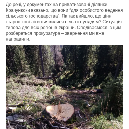
До речі, у документах на приватизовані ділянки
Крачунєски вказано, що вони “для особистого ведення
сільського господарства”. Як так вийшло, що цінні
старовікові ліси виявилися сільгоспугіддям? Ситуація
типова для всіх регіонів України. Сподіваємося, з цим
розбереться прокуратура – звернення ми вже
направили.