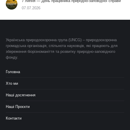
7 липня — День працівника природно-заповідної справи
07.07.2026
Українська природоохоронна група (UNCG) – природоохоронна
громадська організація, спільнота науковців, які працюють для
збереження біорізноманіття та розвитку природно-заповідного
фонду.
Головна
Хто ми
Наші досягнення
Наші Проєкти
Контакти