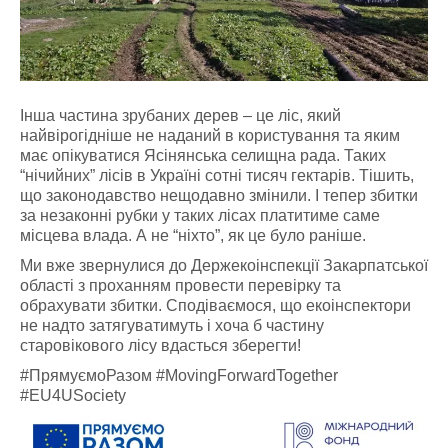
Інша частина зрубаних дерев – це ліс, який
найвірогідніше не наданий в користування та яким
має опікуватися Ясінянська селищна рада. Таких
“нічийних” лісів в Україні сотні тисяч гектарів. Тішить,
що законодавство нещодавно змінили. І тепер збитки
за незаконні рубки у таких лісах платитиме саме
місцева влада. А не “ніхто”, як це було раніше.
Ми вже звернулися до Держекоінспекції Закарпатської
області з проханням провести перевірку та
обрахувати збитки. Сподіваємося, що екоінспектори
не надто затягуватимуть і хоча б частину
старовікового лісу вдасться зберегти!
#ПрямуємоРазом #MovingForwardTogether
#EU4USociety