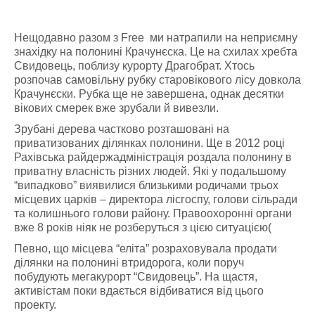
Нещодавно разом з Free ми натрапили на неприємну
знахідку на полонині Крачунєска. Це на схилах хребта
Свидовець, поблизу курорту Драгобрат. Хтось
розпочав самовільну рубку старовікового лісу довкола
Крачунєски. Рубка ще не завершена, однак десятки
вікових смерек вже зрубали й вивезли.
Зрубані дерева частково розташовані на
приватизованих ділянках полонини. Ще в 2012 році
Рахівська райдержадміністрація роздала полонину в
приватну власність різних людей. Які у подальшому
“випадково” виявилися близькими родичами трьох
місцевих царків – директора лісгоспу, голови сільради
та колишнього голови району. Правоохоронні органи
вже 8 років ніяк не розберуться з цією ситуацією(
Певно, що місцева “еліта” розраховувала продати
ділянки на полонині втридорога, коли поруч
побудують мегакурорт “Свидовець”. На щастя,
активістам поки вдається відбиватися від цього
проекту.