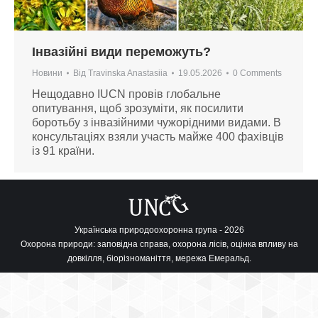
Інвазійні види переможуть?
Новини
Від
Travinska Anastasiia
19.05.2026
0 Comments
Нещодавно IUCN провів глобальне
опитування, щоб зрозуміти, як посилити
боротьбу з інвазійними чужорідними видами. В
консультаціях взяли участь майже 400 фахівців
із 91 країни.
Українська природоохоронна група - 2026
Охорона природи: заповідна справа, охорона лісів, оцінка впливу на
довкілля, біорізноманіття, мережа Емеральд.