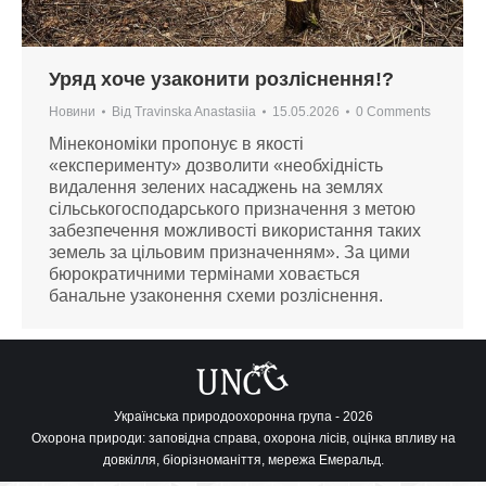
Уряд хоче узаконити розліснення!?
Новини
Від
Travinska Anastasiia
15.05.2026
0 Comments
Мінекономіки пропонує в якості
«експерименту» дозволити «необхідність
видалення зелених насаджень на землях
сільськогосподарського призначення з метою
забезпечення можливості використання таких
земель за цільовим призначенням». За цими
бюрократичними термінами ховається
банальне узаконення схеми розліснення.
Українська природоохоронна група - 2026
Охорона природи: заповідна справа, охорона лісів, оцінка впливу на
довкілля, біорізноманіття, мережа Емеральд.