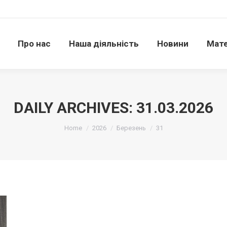
Про нас
Наша діяльність
Новини
Матері
Про нас
Наша діяльність
Новини
Мате
DAILY ARCHIVES:
31.03.2026
Ви тут:
Home
2026
Березень
31