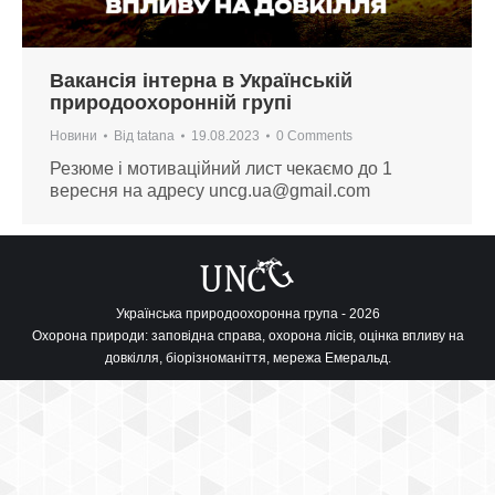
Вакансія інтерна в Українській
природоохоронній групі
Новини
Від
tatana
19.08.2023
0 Comments
Резюме і мотиваційний лист чекаємо до 1
вересня на адресу
uncg.ua@gmail.com
Українська природоохоронна група - 2026
Охорона природи: заповідна справа, охорона лісів, оцінка впливу на
довкілля, біорізноманіття, мережа Емеральд.