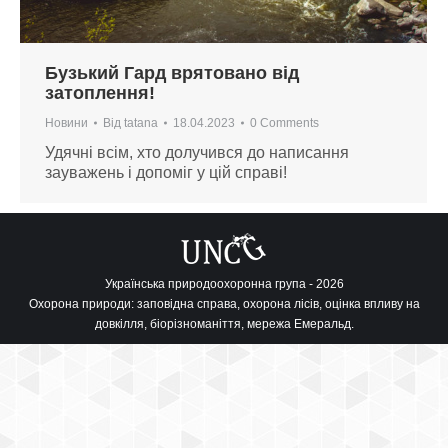
Бузький Гард врятовано від
затоплення!
Новини
Від
tatana
18.04.2023
0 Comments
Удячні всім, хто долучився до написання
зауважень і допоміг у цій справі!
Українська природоохоронна група - 2026
Охорона природи: заповідна справа, охорона лісів, оцінка впливу на
довкілля, біорізноманіття, мережа Емеральд.