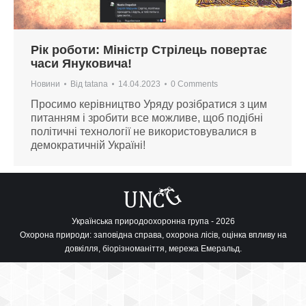
Рік роботи: Міністр Стрілець повертає
часи Януковича!
Новини
Від
tatana
14.04.2023
0 Comments
Просимо керівництво Уряду розібратися з цим
питанням і зробити все можливе, щоб подібні
політичні технології не використовувалися в
демократичній Україні!
Українська природоохоронна група - 2026
Охорона природи: заповідна справа, охорона лісів, оцінка впливу на
довкілля, біорізноманіття, мережа Емеральд.