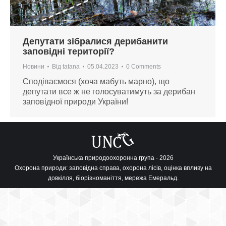
Депутати зібралися дерибанити
заповідні території?
Новини
Від
tatana
05.04.2023
0 Comments
Сподіваємося (хоча мабуть марно), що
депутати все ж не голосуватимуть за дерибан
заповідної природи України!
Українська природоохоронна група - 2026
Охорона природи: заповідна справа, охорона лісів, оцінка впливу на
довкілля, біорізноманіття, мережа Емеральд.