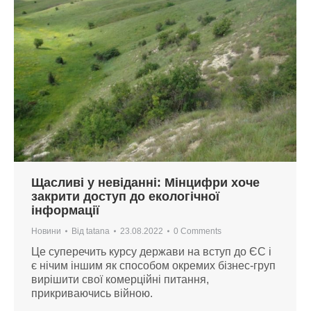
Щасливі у невіданні: Мінцифри хоче
закрити доступ до екологічної
інформації
Новини
Від
tatana
23.08.2022
0 Comments
Це суперечить курсу держави на вступ до ЄС і
є нічим іншим як способом окремих бізнес-груп
вирішити свої комерційні питання,
прикриваючись війною.