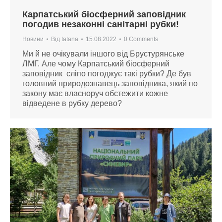
Карпатський біосферний заповідник
погодив незаконні санітарні рубки!
Новини
Від
tatana
15.08.2022
0 Comments
Ми й не очікували іншого від Брустурянське
ЛМГ. Але чому Карпатський біосферний
заповідник сліпо погоджує такі рубки? Де був
головний природознавець заповідника, який по
закону має власноруч обстежити кожне
відведене в рубку дерево?