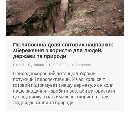
Післявоєнна доля світових нацпарків:
збереження з користю для людей,
держави та природи
Статті
Від
tatana
12.08.2022
0 Comments
Природоохоронний потенціал України
потужний і перспективний. У час, коли світ
готовий підтримувати нашу державу, як ніколи,
наше завдання – зробити все, аби використати
цю підтримку з максимальною користю – для
людей, держави та природи.