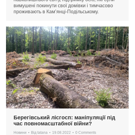
вимушені покинути свої домівки і тимчасово
проживають в Кам’янці-Подільському.
Берегівський лісгосп: маніпуляції під
час повномасштабної війни?
Новини
Від
tatana
19.08.2022
0 Comments