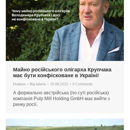
Майно російського олігарха Крупчака
має бути конфісковане в Україні!
Новини
Від
tatana
25.08.2022
0 Comments
А формально австрійська (по суті російська)
компанія Pulp Mill Holding GmbH має вийти з
ринку росії.