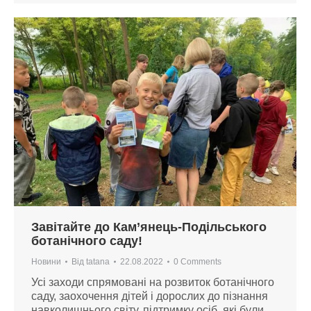
Завітайте до Кам’янець-Подільського
ботанічного саду!
Новини
Від
tatana
22.08.2022
0 Comments
Усі заходи спрямовані на розвиток ботанічного
саду, заохочення дітей і дорослих до пізнання
навколишнього світу, підтримку осіб, які були