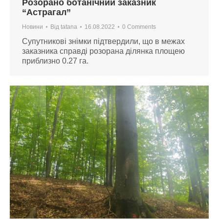
Розорано ботанічний заказник
“Астрагал”
Новини
Від
tatana
16.08.2022
0 Comments
Супутникові знімки підтвердили, що в межах
заказника справді розорана ділянка площею
приблизно 0.27 га.