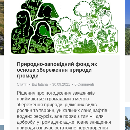
Природно-заповідний фонд як
основа збереження природи
громади
Статті
Від
tatana
30.09.2021
0 Comments
Рішення про погодження заказників
приймаються громадами з метою
збереження природи, рідкісних видів
рослин та тварин, унікальних ландшафтів,
водних ресурсів, але поряд з тим – і для
добробуту громадян: адже повне знищення
природи означає остаточне перетворення