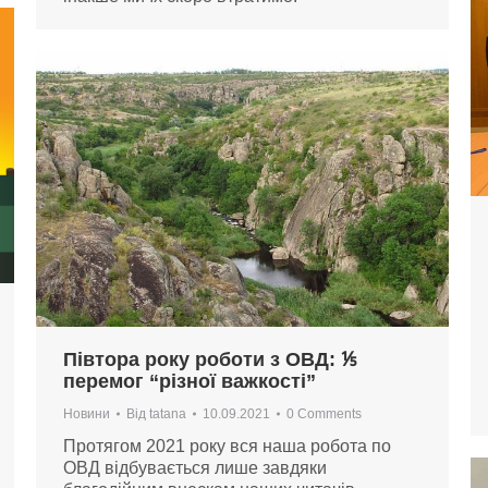
Півтора року роботи з ОВД: ⅕
перемог “різної важкості”
Новини
Від
tatana
10.09.2021
0 Comments
Протягом 2021 року вся наша робота по
ОВД відбувається лише завдяки