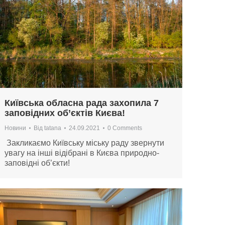
Київська обласна рада захопила 7
заповідних об’єктів Києва!
Новини
Від
tatana
24.09.2021
0 Comments
Закликаємо Київську міську раду звернути
увагу на інші відібрані в Києва природно-
заповідні об’єкти!