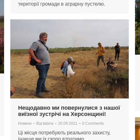
території громади в аграрну пустелю.
Нещодавно ми повернулися з нашої
виїзної зустрічі на Херсонщині!
Новини
Від
tatana
20.09.2021
0 Comments
Ці місця потребують реального захисту,
інакше ми їх скоро втратимо.