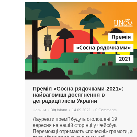
Премія «Сосна рядочками-2021»:
найвагоміші досягнення в
деградації лісів України
Новини
Від
tatana
14.09.2021
0 Comments
Лауреати премії будуть оголошені 19
вересня на нашій сторінці у Фейсбук.
Переможці отримають «почесні» грамоти, а