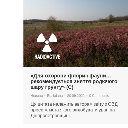
«Для охорони флори і фауни…
рекомендується зняття родючого
шару ґрунту» (С)
Новини
Від
tatana
20.09.2021
0 Comments
Ця цитата належить авторам звіту з ОВД
проекту, мета якого видобувати уран на
Дніпропетровщині.