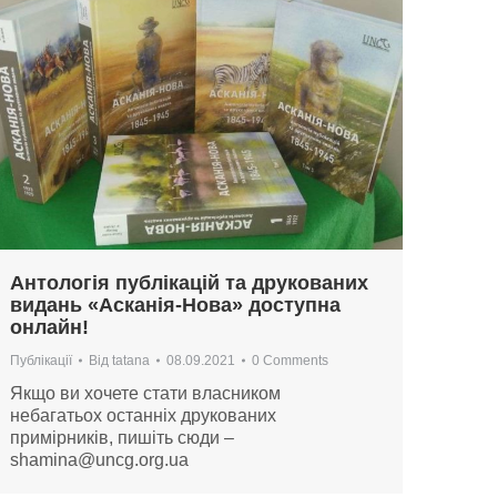
Антологія публікацій та друкованих
видань «Асканія-Нова» доступна
онлайн!
Публікації
Від
tatana
08.09.2021
0 Comments
Якщо ви хочете стати власником
небагатьох останніх друкованих
примірників, пишіть сюди –
shamina@uncg.org.ua