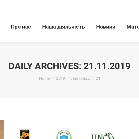
Про нас
Наша діяльність
Новини
Матері
Про нас
Наша діяльність
Новини
Мате
DAILY ARCHIVES:
21.11.2019
Ви тут:
Home
2019
Листопад
21