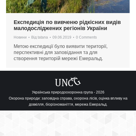
Експедиція по вивченю рідкісних видів
малодосліджених регіонів України
Новини
Від
tatana
09.06.2019
0 Comments
Метою експедиції було виявити території,
перспективні для заповідання та для
створення територій мережі Емеральд.
Українська природоохоронна група - 2026
Охорона природи: заповідна справа, охорона лісів, оцінка впливу на
довкілля, біорізноманіття, мережа Емеральд.