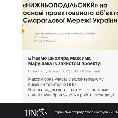
Вітаємо школяра Максима
Марущака із захистом проекту!
Новини
Від
tatana
03.02.2019
0 Comments
Максим брав участь у волонтерському
виїзді на територію НПП
Нижньоподільского і разом з експертами
нашої групи брав участь у роботі експедиції.
Українська природоохоронна група - 2026