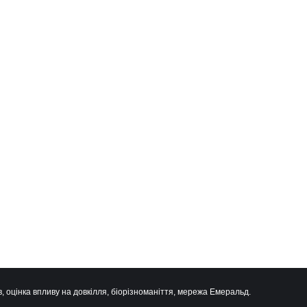
, оцінка впливу на довкілля, біорізноманіття, мережа Емеральд.