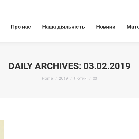
Про нас
Наша діяльність
Новини
Матері
Про нас
Наша діяльність
Новини
Мате
DAILY ARCHIVES:
03.02.2019
Ви тут:
Home
2019
Лютий
03