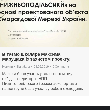
Вітаємо школяра Максима
Марущака із захистом проекту!
Новини
Від
tatana
03.02.2019
0 Comments
Максим брав участь у волонтерському
виїзді на територію НПП
Нижньоподільского і разом з експертами
нашої групи брав участь у роботі експедиції.