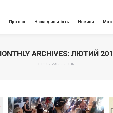
Про нас
Наша діяльність
Новини
Матері
Про нас
Наша діяльність
Новини
Мате
ONTHLY ARCHIVES:
ЛЮТИЙ 20
Ви тут:
Home
2019
Лютий