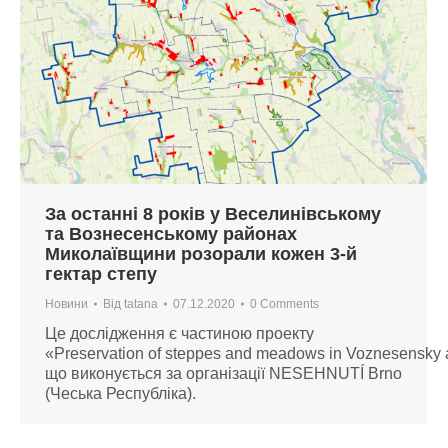
За останні 8 років у Веселинівському
та Вознесенському районах
Миколаївщини розорали кожен 3-й
гектар степу
Новини
Від
tatana
07.12.2020
0 Comments
Це дослідження є частиною проекту
«Preservation of steppes and meadows in Voznesensky an
що виконується за організації NESEHNUTÍ Brno
(Чеська Республіка).