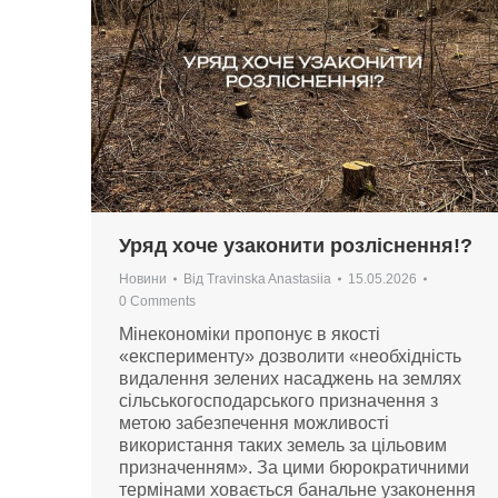
Уряд хоче узаконити розліснення!?
Новини
Від
Travinska Anastasiia
15.05.2026
0 Comments
Мінекономіки пропонує в якості
«експерименту» дозволити «необхідність
видалення зелених насаджень на землях
сільськогосподарського призначення з
метою забезпечення можливості
використання таких земель за цільовим
призначенням». За цими бюрократичними
термінами ховається банальне узаконення