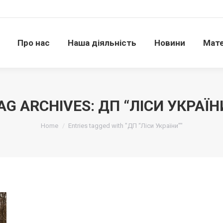
Про нас
Наша діяльність
Новини
Матері
Про нас
Наша діяльність
Новини
Мате
AG ARCHIVES:
ДП “ЛІСИ УКРАЇН
Ви тут:
Home
Entries tagged with "ДП “Ліси України”"