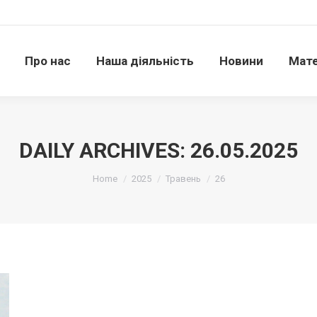
Про нас
Наша діяльність
Новини
Матері
Про нас
Наша діяльність
Новини
Мате
DAILY ARCHIVES:
26.05.2025
Ви тут:
Home
2025
Травень
26