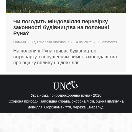
Чи погодить Міндовкілля перевірку
законності будівництва на полонині
Руна?
Новини
Від
Travinska Anastasiia
14.05.2025
0 Comments
На полонині Руна триває будівництво
вітропарку з порушенням вимог законодавства
про оцінку впливу на довкілля.
Українська природоохоронна група - 2026
Охорона природи: заповідна справа, охорона лісів, оцінка впливу на
довкілля, біорізноманіття, мережа Емеральд.