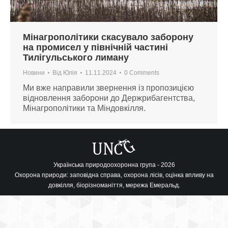
Мінагрополітики скасувало заборону
на промисел у північній частині
Тилігульського лиману
Новини
Від
Юлія
11.11.2024
0 Comments
Ми вже направили звернення із пропозицією
відновлення заборони до Держрибагентства,
Мінагрополітики та Міндовкілля.
Українська природоохоронна група - 2026
Охорона природи: заповідна справа, охорона лісів, оцінка впливу на
довкілля, біорізноманіття, мережа Емеральд.