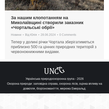
За нашим клопотанням на
Миколаївщині створили заказник
«Чортальські обрії»
Новини
Від
Юлія
28.06.2024
0 Comments
Тепер у долині річки Чортала зберігатиметься
приблизно 500 га цінних природних територій з
червонокнижними видами.
Українська природоохоронна група - 2026
Охорона природи: заповідна справа, охорона лісів, оцінка впливу на
довкілля, біорізноманіття, мережа Емеральд.