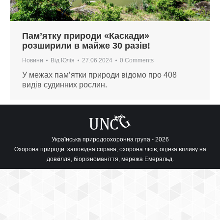
Пам’ятку природи «Каскади»
розширили в майже 30 разів!
Новини
Від
Юлія
27.06.2024
0 Comments
У межах пам’ятки природи відомо про 408
видів судинних рослин.
Українська природоохоронна група - 2026
Охорона природи: заповідна справа, охорона лісів, оцінка впливу на
довкілля, біорізноманіття, мережа Емеральд.