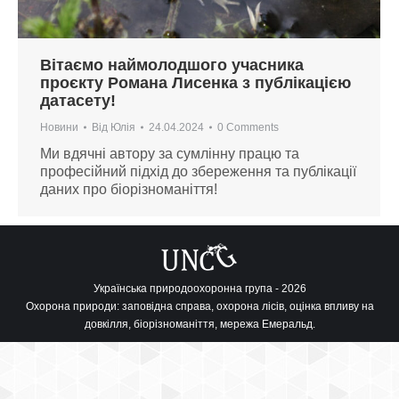
Вітаємо наймолодшого учасника
проєкту Романа Лисенка з публікацією
датасету!
Новини
Від
Юлія
24.04.2024
0 Comments
Ми вдячні автору за сумлінну працю та
професійний підхід до збереження та публікації
даних про біорізноманіття!
Українська природоохоронна група - 2026
Охорона природи: заповідна справа, охорона лісів, оцінка впливу на
довкілля, біорізноманіття, мережа Емеральд.