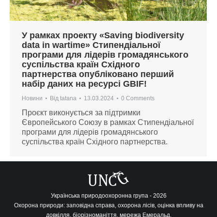
У рамках проекту «Saving biodiversity
data in wartime» Стипендіальної
програми для лідерів громадянського
суспільства країн Східного
партнерства опубліковано перший
набір даних на ресурсі GBIF!
Новини
Від
tatana
13.03.2024
0 Comments
Проєкт виконується за підтримки
Європейського Союзу в рамках Стипендіальної
програми для лідерів громадянського
суспільства країн Східного партнерства.
Українська природоохоронна група - 2026
Охорона природи: заповідна справа, охорона лісів, оцінка впливу на
довкілля, біорізноманіття, мережа Емеральд.