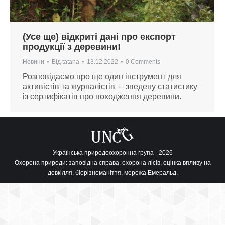
(Усе ще) відкриті дані про експорт
продукції з деревини!
Новини
Від
tatana
13.12.2022
0 Comments
Розповідаємо про ще один інструмент для
активістів та журналістів – зведену статистику
із сертифікатів про походження деревини.
Українська природоохоронна група - 2026
Охорона природи: заповідна справа, охорона лісів, оцінка впливу на
довкілля, біорізноманіття, мережа Емеральд.