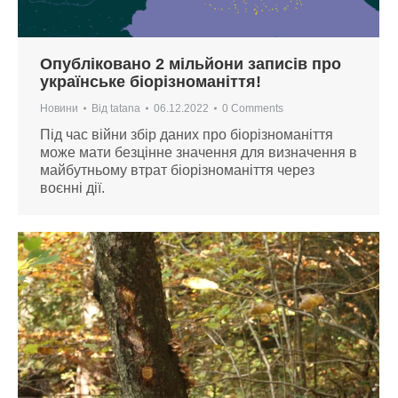
Опубліковано 2 мільйони записів про
українське біорізноманіття!
Новини
Від
tatana
06.12.2022
0 Comments
Під час війни збір даних про біорізноманіття
може мати безцінне значення для визначення в
майбутньому втрат біорізноманіття через
воєнні дії.