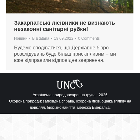
Закарпатські лісівники не визнають
незаконні санітарні рубки!
Новини
Від
tatana
19.09.2022
0 Comments
Будемо сподіватися, що Державне бюро
розслідувань буде більш прискіпливим – ми
вже відправили відповідне звернення.
Українська природоохоронна група - 2026
Охорона природи: заповідна справа, охорона лісів, оцінка впливу на
довкілля, біорізноманіття, мережа Емеральд.