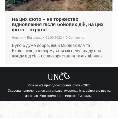
На цих фото – не торжество
відновлення після бойових дій, на цих
фото – отрута!
Новини
Від
tatana
01.09.2022
0 Comments
Було б дуже добре, якби Міндовкілля та
Екоінспекція інформували місцеву владу про
шкоду від сільгоспвикористання таких ділянок.
Українська природоохоронна група - 2026
Охорона природи: заповідна справа, охорона лісів, оцінка впливу на
довкілля, біорізноманіття, мережа Емеральд.