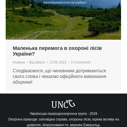
Маленька перемога в охороні лісів
України?
Новини
Від
tatana
13.06.2022
0 Comments
Сподіваємося, що чиновники дотримаються
свого слова і чекаємо офіційного виконання
обіцянки!
Українська природоохоронна група - 2026
Охорона природи: заповідна справа, охорона лісів, оцінка впливу на
довкілля, біорізноманіття, мережа Емеральд.