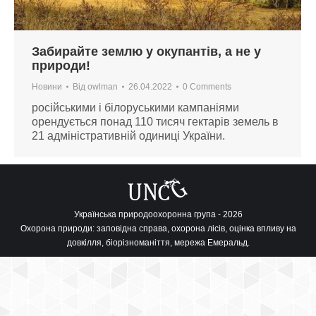
Забирайте землю у окупантів, а не у
природи!
Новини
Від
owlman
26.04.2022
0 Comments
російськими і білоруськими кампаніями
орендується понад 110 тисяч гектарів земель в
21 адміністративній одиниці України.
Українська природоохоронна група - 2026
Охорона природи: заповідна справа, охорона лісів, оцінка впливу на
довкілля, біорізноманіття, мережа Емеральд.