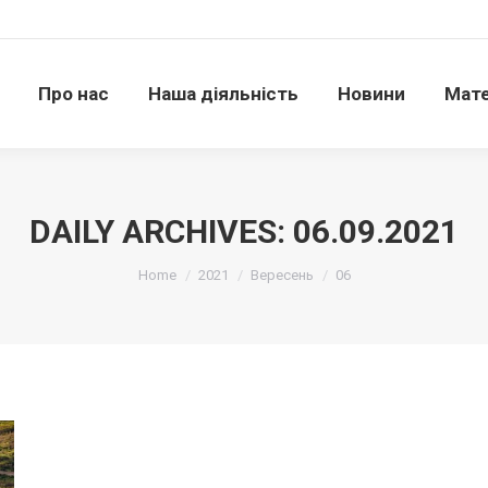
Про нас
Наша діяльність
Новини
Матері
Про нас
Наша діяльність
Новини
Мате
DAILY ARCHIVES:
06.09.2021
Ви тут:
Home
2021
Вересень
06