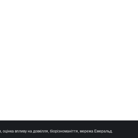
, оцінка впливу на довкілля, біорізноманіття, мережа Емеральд.