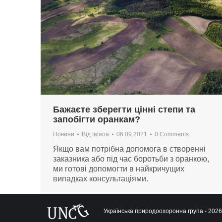
Бажаєте зберегти цінні степи та
запобігти оранкам?
Новини
Від
tatana
06.09.2021
0 Comments
Якщо вам потрібна допомога в створенні
заказника або під час боротьби з оранкою,
ми готові допомогти в найкричущих
випадках консультаціями.
Українська природоохоронна група - 2026