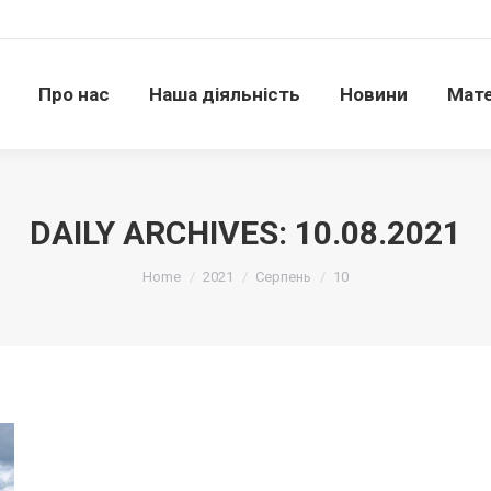
Про нас
Наша діяльність
Новини
Матері
Про нас
Наша діяльність
Новини
Мате
DAILY ARCHIVES:
10.08.2021
Ви тут:
Home
2021
Серпень
10