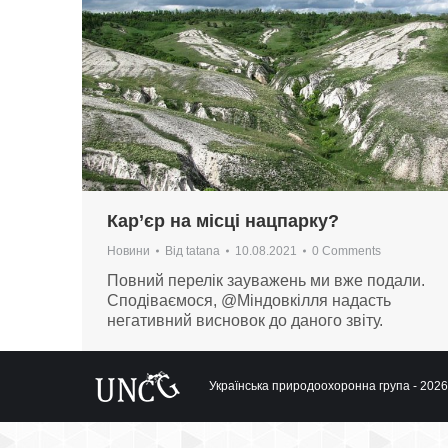
Кар’єр на місці нацпарку?
Новини
Від
tatana
10.08.2021
0 Comments
Повний перелік зауважень ми вже подали.
Сподіваємося, @Міндовкілля надасть
негативний висновок до даного звіту.
Українська природоохоронна група - 2026