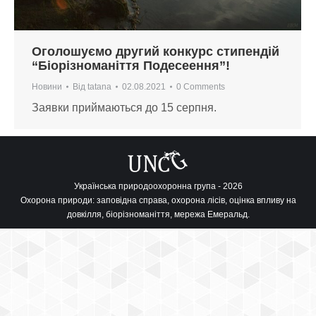
Оголошуємо другий конкурс стипендій
“Біорізноманіття Подесеення”!
Новини
Від
tatana
02.08.2021
0 Comments
Заявки приймаються до 15 серпня.
Українська природоохоронна група - 2026
Охорона природи: заповідна справа, охорона лісів, оцінка впливу на
довкілля, біорізноманіття, мережа Емеральд.