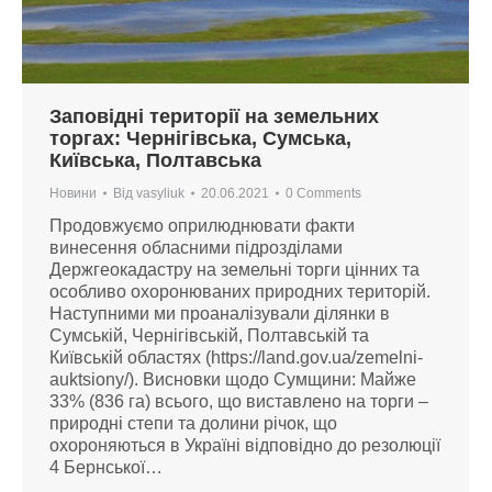
Заповідні території на земельних
торгах: Чернігівська, Сумська,
Київська, Полтавська
Новини
Від
vasyliuk
20.06.2021
0 Comments
Продовжуємо оприлюднювати факти
винесення обласними підрозділами
Держгеокадастру на земельні торги цінних та
особливо охоронюваних природних територій.
Наступними ми проаналізували ділянки в
Сумській, Чернігівській, Полтавській та
Київській областях (https://land.gov.ua/zemelni-
auktsiony/). Висновки щодо Сумщини: Майже
33% (836 га) всього, що виставлено на торги –
природні степи та долини річок, що
охороняються в Україні відповідно до резолюції
4 Бернської…