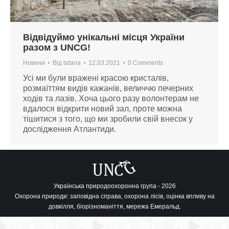
Відвідуймо унікальні місця України
разом з UNCG!
Новини
Від
tatana
12.03.2021
0 Comments
Усі ми були вражені красою кристалів,
розмаїттям видів кажанів, величчю печерних
ходів та лазів. Хоча цього разу волонтерам не
вдалося відкрити новий зал, проте можна
тішитися з того, що ми зробили свій внесок у
дослідження Атлантиди.
Українська природоохоронна група - 2026
Охорона природи: заповідна справа, охорона лісів, оцінка впливу на
довкілля, біорізноманіття, мережа Емеральд.