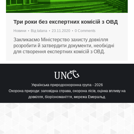
Три роки без експертних комісій з ОВД
Новини
Від
tatana
23.11.2020
0 Comments
Закликаємо Міністерство захисту довкілля
розробити й затвердити документи, необхідні
для створення експертних комісій з ОВД.
Українська природоохоронна група - 2026
Охорона природи: заповідна справа, охорона лісів, оцінка впливу на
довкілля, біорізноманіття, мережа Емеральд.