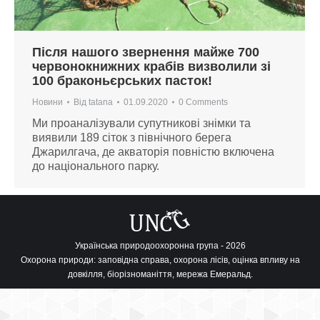
Після нашого звернення майже 700
червонокнижних крабів визволили зі
100 браконьєрських пасток!
Новини
Від
tatana
01.09.2020
0 Comments
Ми проаналізували супутникові знімки та
виявили 189 сіток з північного берега
Джарилгача, де акваторія повністю включена
до національного парку.
Українська природоохоронна група - 2026
Охорона природи: заповідна справа, охорона лісів, оцінка впливу на
довкілля, біорізноманіття, мережа Емеральд.