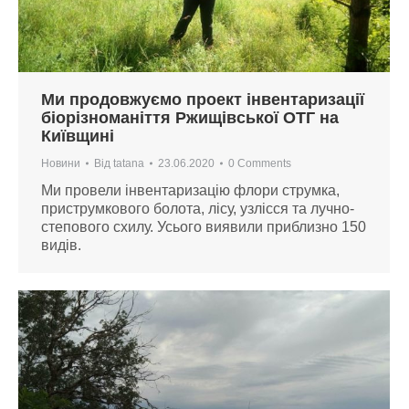
Ми продовжуємо проект інвентаризації
біорізноманіття Ржищівської ОТГ на
Київщині
Новини
Від
tatana
23.06.2020
0 Comments
Ми провели інвентаризацію флори струмка,
приструмкового болота, лісу, узлісся та лучно-
степового схилу. Усього виявили приблизно 150
видів.