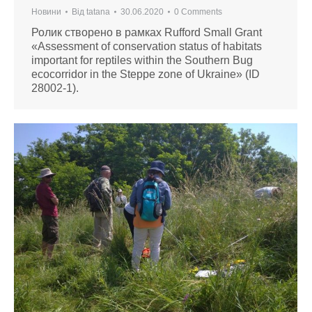
Новини
Від
tatana
30.06.2020
0 Comments
Ролик створено в рамках Rufford Small Grant
«Assessment of conservation status of habitats
important for reptiles within the Southern Bug
ecocorridor in the Steppe zone of Ukraine» (ID
28002-1).