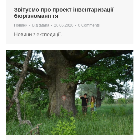
Звітуємо про проект інвентаризації
біорізноманіття
Новини
Від
tatana
26.06.2020
0 Comments
Новини з експедиції.