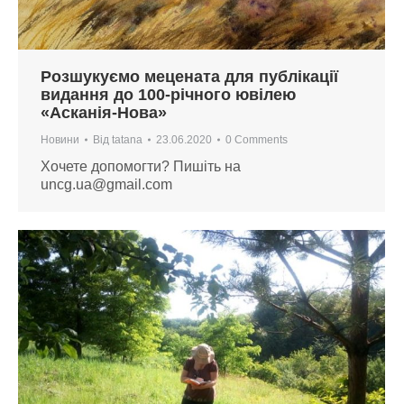
Розшукуємо мецената для публікації
видання до 100-річного ювілею
«Асканія-Нова»
Новини
Від
tatana
23.06.2020
0 Comments
Хочете допомогти? Пишіть на
uncg.ua@gmail.com