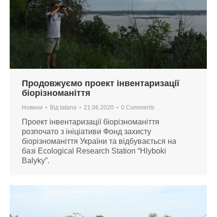
Продовжуємо проект інвентаризації
біорізноманіття
Новини
Від
tatana
21.06.2020
0 Comments
Проект інвентаризації біорізноманіття
розпочато з ініціативи Фонд захисту
біорізноманіття України та відбувається на
базі Ecological Research Station “Hlyboki
Balyky”.