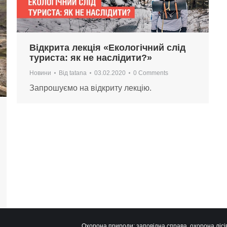
Відкрита лекція «Екологічний слід
туриста: як не наслідити?»
Новини
Від
tatana
03.02.2020
0 Comments
Запрошуємо на відкриту лекцію.
Охорона природи: заповідна справа, охорона лісів