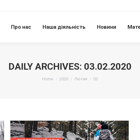
Про нас
Наша діяльність
Новини
Матері
Про нас
Наша діяльність
Новини
Мате
DAILY ARCHIVES:
03.02.2020
Ви тут:
Home
2020
Лютий
03