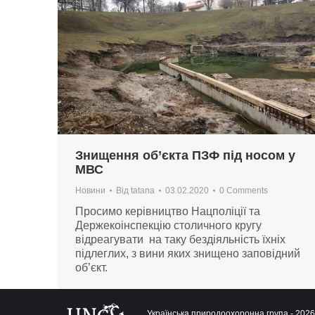
Знищення об’єкта ПЗФ під носом у
МВС
Новини
Від
tatana
03.02.2020
0 Comments
Просимо керівництво Нацполіції та
Держекоінспекцію столичного кругу
відреагувати на таку бездіяльність їхніх
підлеглих, з вини яких знищено заповідний
об’єкт.
Українська природоохоронна група - 2026