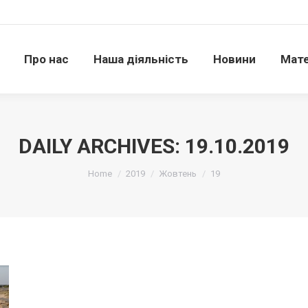
Про нас
Наша діяльність
Новини
Матері
Про нас
Наша діяльність
Новини
Мате
DAILY ARCHIVES:
19.10.2019
Ви тут:
Home
2019
Жовтень
19