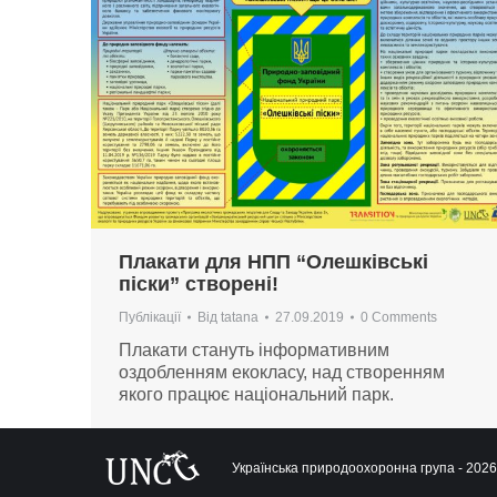
Плакати для НПП “Олешківські
піски” створені!
Публікації
Від
tatana
27.09.2019
0 Comments
Плакати стануть інформативним
оздобленням екокласу, над створенням
якого працює національний парк.
Українська природоохоронна група - 2026