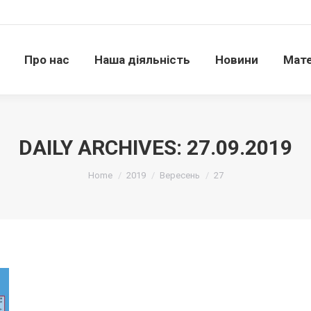
Про нас
Наша діяльність
Новини
Матері
Про нас
Наша діяльність
Новини
Мате
DAILY ARCHIVES:
27.09.2019
Ви тут:
Home
2019
Вересень
27